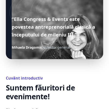
“Ella Congress & Events este
povestea antreprenorială clasică a
începutului de mileniu III.”
Mihaela Dragomir,
director general
Cuvânt introductiv
Suntem făuritori de
evenimente!