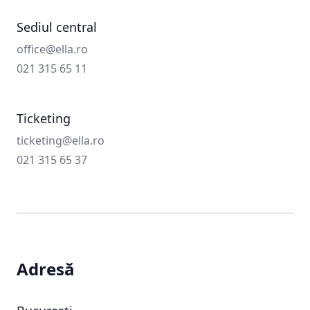
Sediul central
Email
office@ella.ro
Phone number
021 315 65 11
Ticketing
Email
ticketing@ella.ro
Phone number
021 315 65 37
Adresă