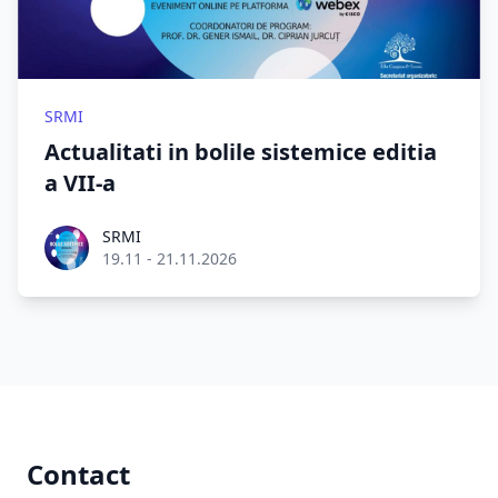
SRMI
Actualitati in bolile sistemice editia
a VII-a
Roel Aufderehar
SRMI
19.11 - 21.11.2026
Footer
Contact