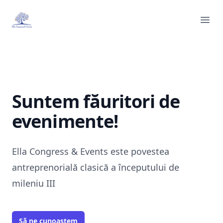
Ella Congress & Events
Ope
Suntem făuritori de
evenimente!
Ella Congress & Events este povestea
antreprenorială clasică a începutului de
mileniu III
Să ne cunoaștem